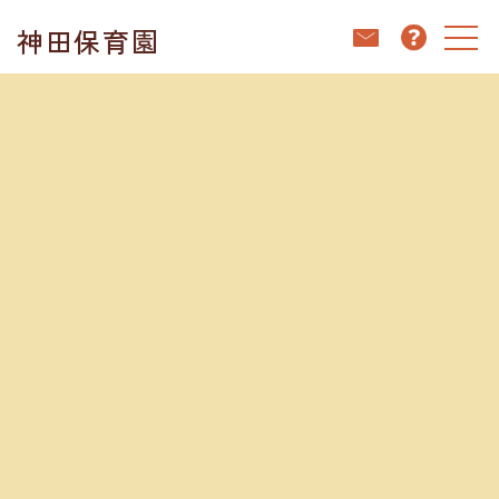
コ
ナ
神田保育園
ン
ビ
テ
ゲ
ン
ー
ホーム
ブログ
ドッチボール
ツ
シ
へ
ョ
ス
ン
キ
に
ブログ
ッ
移
プ
動
2025.01.30
ドッチボール