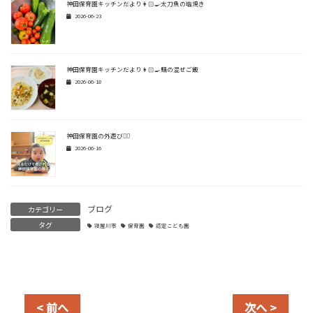
神田保育園キッチンだより👩🏻‍🍳太刀魚の塩焼き
2026-06-23
神田保育園キッチンだより👩🏻‍🍳鯖の混ぜご飯
2026-06-18
神田保育園の外遊び🏃‍♂️
2026-06-16
ブログ
カテゴリー
タグ
寝屋川市
保育園
認定こども園
< 前へ
次へ >