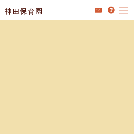
コ
ナ
神田保育園
ン
ビ
テ
ゲ
ン
ー
ホーム
ブログ
今日のおやつ
ツ
シ
へ
ョ
ス
ン
キ
に
ブログ
ッ
移
プ
動
2025.07.24
今日のおやつ