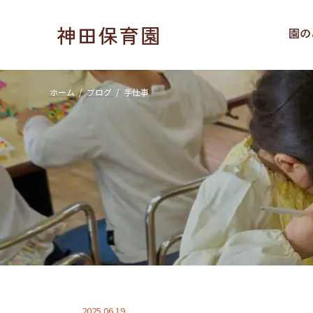
コ
ナ
ン
ビ
神田保育園
園の
テ
ゲ
ン
ー
ツ
シ
へ
ョ
ホーム
ブログ
手仕事
ス
ン
キ
に
ッ
移
プ
動
2025.06.19