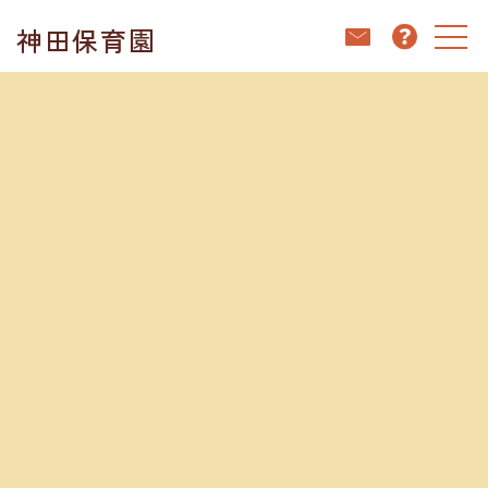
コ
ナ
神田保育園
ン
ビ
テ
ゲ
ン
ー
ホーム
ブログ
クリスマス🎄
ツ
シ
へ
ョ
ス
ン
キ
に
ブログ
ッ
移
プ
動
2023.12.26
クリスマス🎄