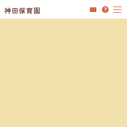
コ
ナ
神田保育園
ン
ビ
テ
ゲ
ン
ー
ホーム
ブログ
幼児クラスの空ファミリー
ツ
シ
へ
ョ
ス
ン
キ
に
ブログ
ッ
移
プ
動
2024.08.15
幼児クラスの空ファミリー