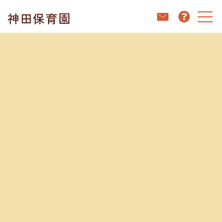
コ
ナ
神田保育園
ン
ビ
テ
ゲ
ン
ー
ホーム
ブログ
神田保育園キッチンだより👩🏻‍🍳よもぎ蒸しパン
ツ
シ
へ
ョ
ス
ン
キ
に
ブログ
ッ
移
プ
動
2023.05.25
神田保育園キッチンだより👩🏻‍🍳よもぎ蒸