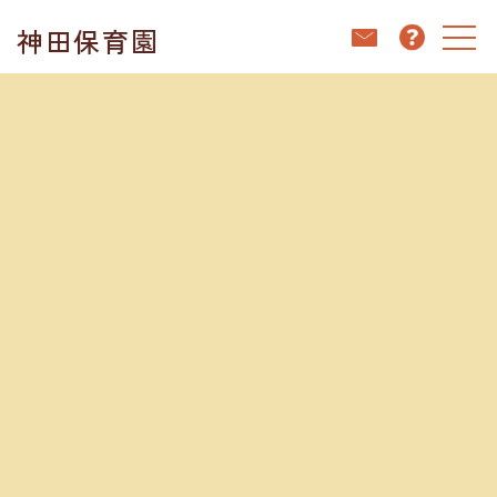
コ
ナ
神田保育園
ン
ビ
テ
ゲ
ン
ー
ホーム
ブログ
神田保育園キッチンだより👩🏻‍🍳茨城県の郷土料理
ツ
シ
へ
ョ
ス
ン
キ
に
ブログ
ッ
移
プ
動
2025.12.04
神田保育園キッチンだより👩🏻‍🍳茨城県の