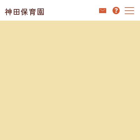
コ
ナ
神田保育園
ン
ビ
テ
ゲ
ン
ー
ホーム
ブログ
神田保育園キッチンだより👩🏻‍🍳赤紫蘇ジュース
ツ
シ
へ
ョ
ス
ン
キ
に
ブログ
ッ
移
プ
動
2023.05.30
神田保育園キッチンだより👩🏻‍🍳赤紫蘇ジ