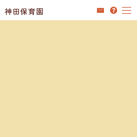
コ
ナ
神田保育園
ン
ビ
テ
ゲ
ン
ー
ホーム
ブログ
のうかのせがれ
ツ
シ
へ
ョ
ス
ン
キ
に
ブログ
ッ
移
プ
動
2025.08.05
のうかのせがれ