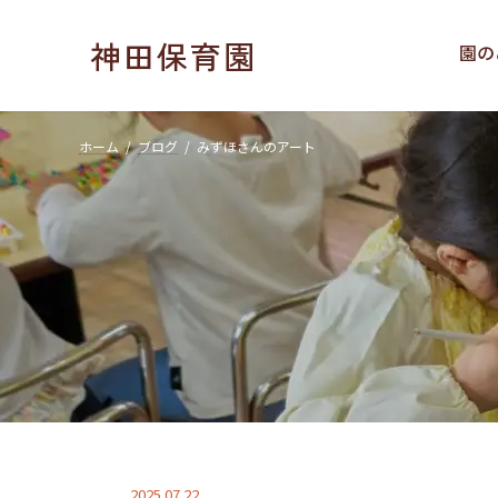
コ
ナ
ン
ビ
神田保育園
園の
テ
ゲ
ン
ー
ツ
シ
へ
ョ
ホーム
ブログ
みずほさんのアート
ス
ン
キ
に
ッ
移
プ
動
2025.07.22