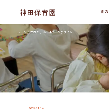
コ
ナ
ン
ビ
神田保育園
園の
テ
ゲ
ン
ー
ツ
シ
へ
ョ
ホーム
ブログ
ホールでランチタイム
ス
ン
キ
に
ッ
移
プ
動
2024.11.14