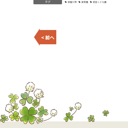
タグ
寝屋川市
保育園
認定こども園
< 前へ