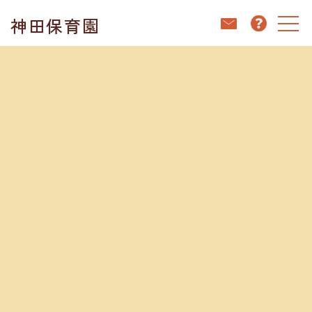
コ
ナ
神田保育園
ン
ビ
テ
ゲ
ン
ー
ホーム
ブログ
可愛い豆がいっぱい
ツ
シ
へ
ョ
ス
ン
キ
に
ブログ
ッ
移
プ
動
2025.05.20
可愛い豆がいっぱい