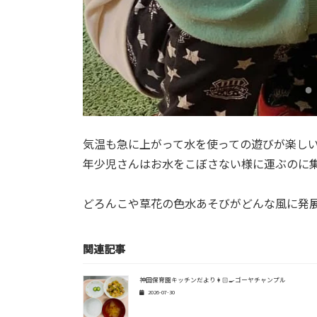
気温も急に上がって水を使っての遊びが楽しい
年少児さんはお水をこぼさない様に運ぶのに
どろんこや草花の色水あそびがどんな風に発展
関連記事
神田保育園キッチンだより👩🏻‍🍳ゴーヤチャンプル
2026-07-30