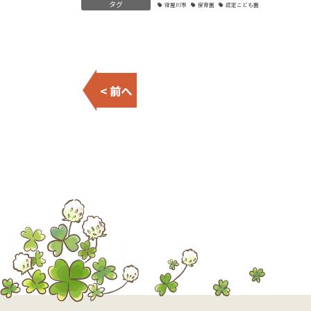
タグ
寝屋川市
保育園
認定こども園
< 前へ