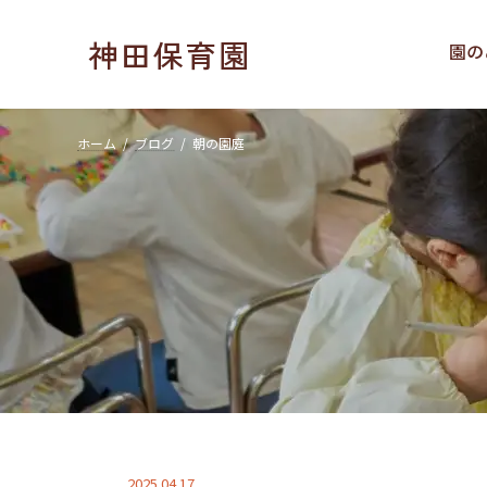
コ
ナ
ン
ビ
神田保育園
園の
テ
ゲ
ン
ー
ツ
シ
へ
ョ
ホーム
ブログ
朝の園庭
ス
ン
キ
に
ッ
移
プ
動
2025.04.17