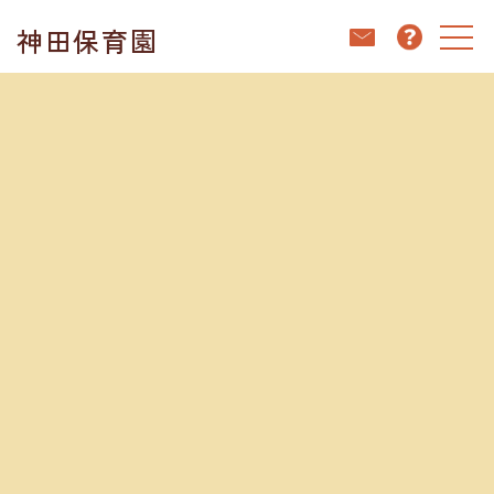
コ
ナ
神田保育園
ン
ビ
テ
ゲ
ン
ー
ホーム
ブログ
雨の日も楽しいな
ツ
シ
へ
ョ
ス
ン
キ
に
ブログ
ッ
移
プ
動
2025.07.31
雨の日も楽しいな