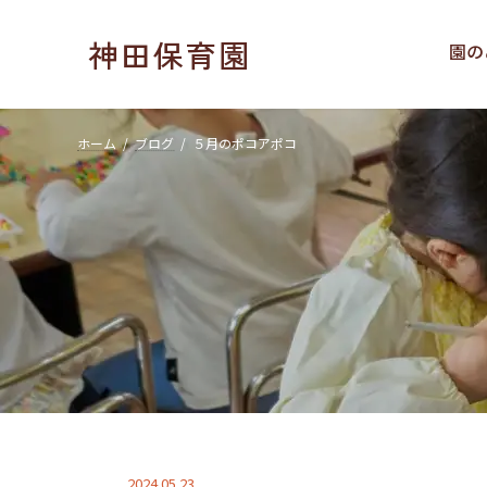
コ
ナ
ン
ビ
神田保育園
園の
テ
ゲ
ン
ー
ツ
シ
へ
ョ
ホーム
ブログ
５月のポコアポコ
ス
ン
キ
に
ッ
移
プ
動
2024.05.23