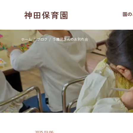
コ
ナ
ン
ビ
神田保育園
園の
テ
ゲ
ン
ー
ツ
シ
へ
ョ
ホーム
ブログ
５歳児さんのお別れ会
ス
ン
キ
に
ッ
移
プ
動
2025.03.06