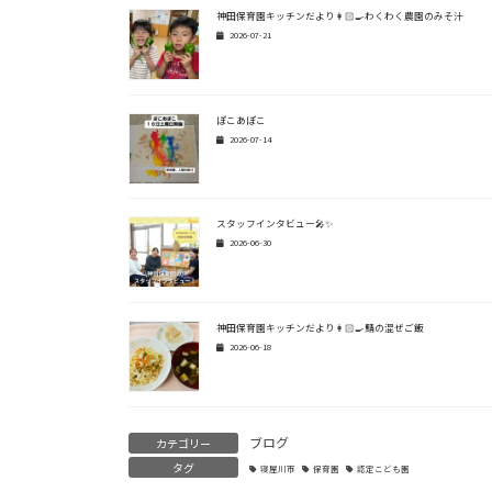
神田保育園キッチンだより👩🏻‍🍳わくわく農園のみそ汁
2026-07-21
ぽこあぽこ
2026-07-14
スタッフインタビュー🎤✨
2026-06-30
神田保育園キッチンだより👩🏻‍🍳鯖の混ぜご飯
2026-06-18
ブログ
カテゴリー
タグ
寝屋川市
保育園
認定こども園