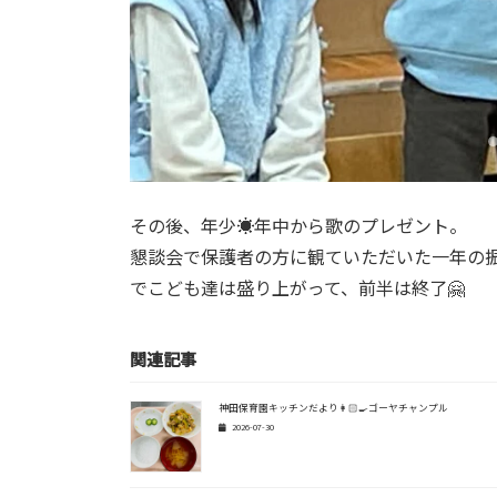
その後、年少☀︎年中から歌のプレゼント。
懇談会で保護者の方に観ていただいた一年の振
でこども達は盛り上がって、前半は終了🤗
関連記事
神田保育園キッチンだより👩🏻‍🍳ゴーヤチャンプル
2026-07-30